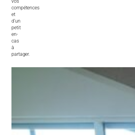
vos
compétences
et
d’un
petit
en-
cas
à
partager.
L
i
e
u
:
I
m
p
u