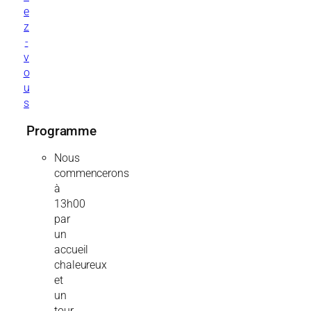
e
z
-
v
o
u
s
Programme
Nous
commencerons
à
13h00
par
un
accueil
chaleureux
et
un
tour