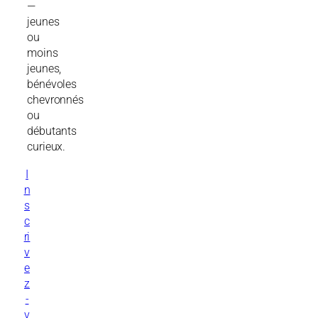
—
jeunes
ou
moins
jeunes,
bénévoles
chevronnés
ou
débutants
curieux.
I
n
s
c
ri
v
e
z
-
v