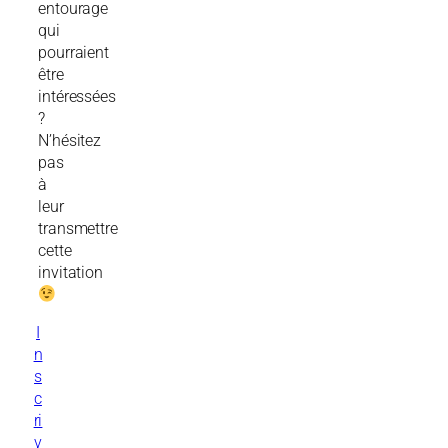
entourage
qui
pourraient
être
intéressées
?
N’hésitez
pas
à
leur
transmettre
cette
invitation
I
n
s
c
ri
v