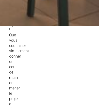
pas
à
venir
nous
rejoindre
!
Que
vous
souhaitiez
simplement
donner
un
coup
de
main
ou
mener
le
projet
à