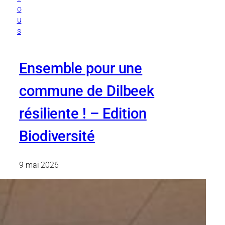
o
u
s
Ensemble pour une
commune de Dilbeek
résiliente ! – Edition
Biodiversité
9 mai 2026