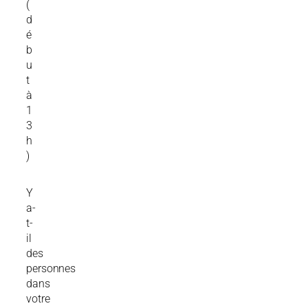
(
d
é
b
u
t
à
1
3
h
)
Y
a-
t-
il
des
personnes
dans
votre